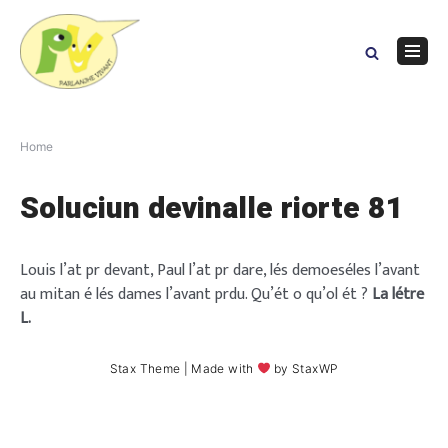
Skip
to
content
Navig
Menu
Home
Soluciun devinalle riorte 81
Louis l’at pr devant, Paul l’at pr dare, lés demoeséles l’avant
au mitan é lés dames l’avant prdu. Qu’ét o qu’ol ét ?
La létre
L.
Stax Theme
| Made with
by
StaxWP